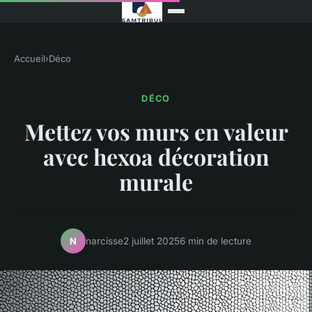
Accueil
›
Déco
DÉCO
Mettez vos murs en valeur
avec hexoa décoration
murale
narcisse
2 juillet 2025
6 min de lecture
N