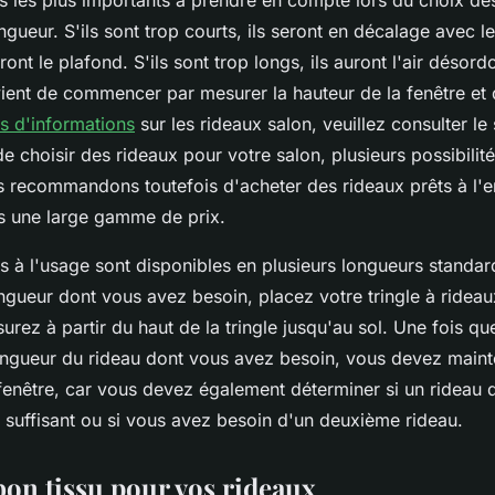
rs les plus importants à prendre en compte lors du choix de
ongueur. S'ils sont trop courts, ils seront en décalage avec le
ront le plafond. S'ils sont trop longs, ils auront l'air désor
vient de commencer par mesurer la hauteur de la fenêtre et 
us d'informations
sur les rideaux salon, veuillez consulter le
de choisir des rideaux pour votre salon, plusieurs possibilité
 recommandons toutefois d'acheter des rideaux prêts à l'e
s une large gamme de prix.
s à l'usage sont disponibles en plusieurs longueurs standar
ongueur dont vous avez besoin, placez votre tringle à ridea
surez à partir du haut de la tringle jusqu'au sol. Une fois q
ongueur du rideau dont vous avez besoin, vous devez main
a fenêtre, car vous devez également déterminer si un rideau
t suffisant ou si vous avez besoin d'un deuxième rideau.
bon tissu pour vos rideaux