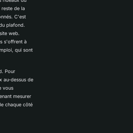
s rideaux du
 reste de la
donnés. C'est
du plafond.
 site web.
s s'offrent à
mploi, qui sont
d. Pour
ux au-dessus de
ue vous
tenant mesurer
 de chaque côté