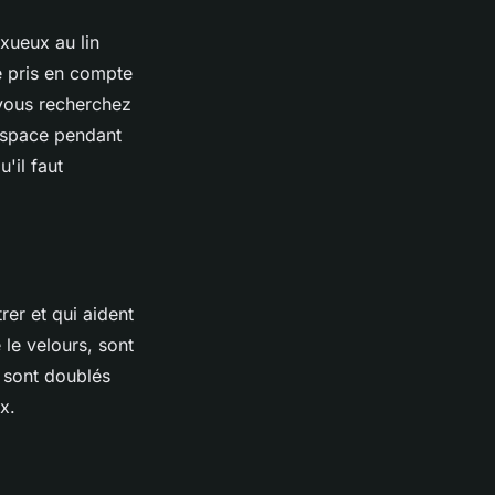
xueux au lin
e pris en compte
i vous recherchez
 espace pendant
'il faut
er et qui aident
 le velours, sont
 sont doublés
x.