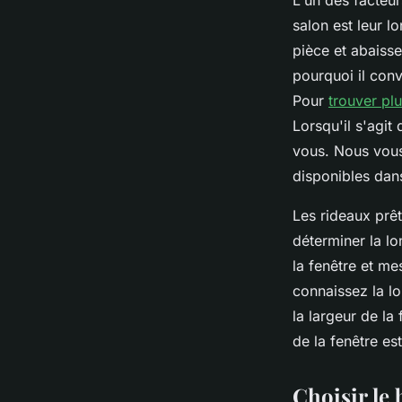
L'un des facteu
salon est leur l
pièce et abaisse
pourquoi il con
Pour
trouver pl
Lorsqu'il s'agit 
vous. Nous vous
disponibles dan
Les rideaux prêt
déterminer la l
la fenêtre et me
connaissez la l
la largeur de l
de la fenêtre es
Choisir le 