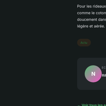
Pour les rideaux
comme le coton n
doucement dans 
légère et aérée.
Actu
EC
N
na
← Voir tous les a