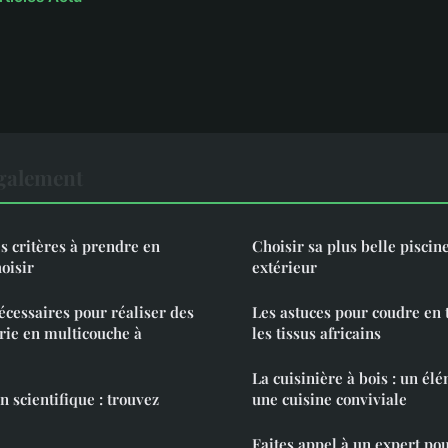
également
les critères à prendre en
Choisir sa plus belle piscin
oisir
extérieur
écessaires pour réaliser des
Les astuces pour coudre en t
rie en multicouche à
les tissus africains
La cuisinière à bois : un él
 scientifique : trouvez
une cuisine conviviale
Faites appel à un expert pou