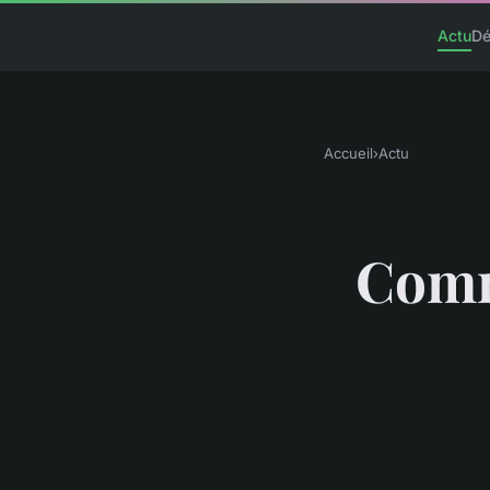
Actu
D
Accueil
›
Actu
Comm