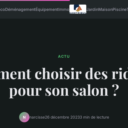
éco
Déménagement
Équipement
Immo
Jardin
Maison
Piscine
ACTU
ent choisir des ri
pour son salon ?
narcisse
26 décembre 2023
3 min de lecture
N